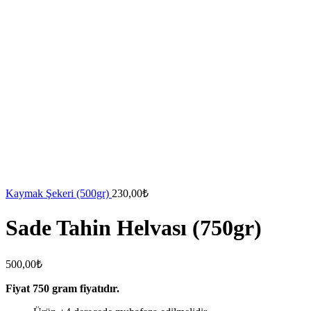
Kaymak Şekeri (500gr)
230,00
₺
Sade Tahin Helvası (750gr)
500,00
₺
Fiyat 750 gram fiyatıdır.