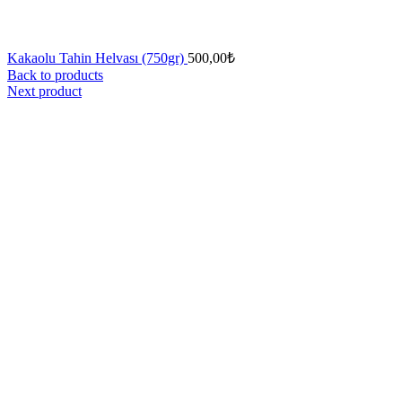
Kakaolu Tahin Helvası (750gr)
500,00
₺
Back to products
Next product