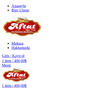
Anasayfa
Bize Ulaşın
Mağaza
Hakkımızda
Giriş / Kayıt ol
1
item
/
400,00
₺
Menü
1
item
/
400,00
₺