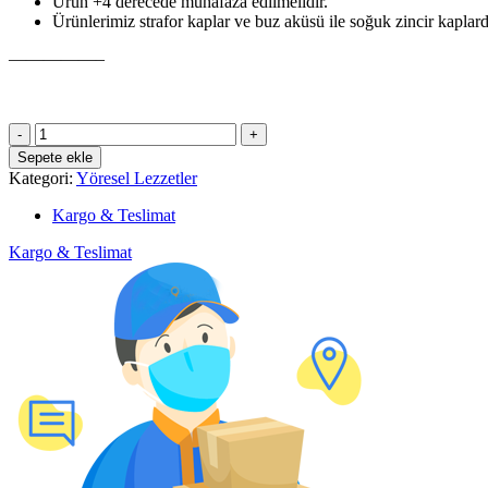
Ürün +4 derecede muhafaza edilmelidir.
Ürünlerimiz strafor kaplar ve buz aküsü ile soğuk zincir kaplar
—————–
Sade
Tahin
Sepete ekle
Helvası
Kategori:
Yöresel Lezzetler
(750gr)
adet
Kargo & Teslimat
Kargo & Teslimat